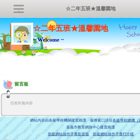
☆二年五班★溫馨園地
☆二年五班★溫馨園地
~ Welcome ~
:::
留言板
目前尚無內容
網站內容由各級學校機關建置維護 服務窗口請洽
各級學校總機（
嘉義市教育網路中心建置維護
班級網站操作手冊影音版
班級網站操作手冊PDF檔