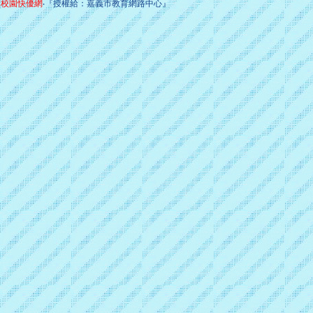
校園快優網
‧『授權給：嘉義市教育網路中心』