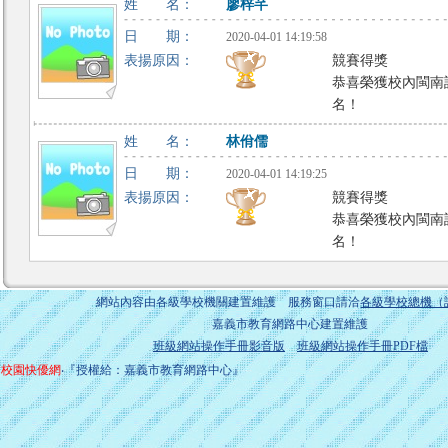
姓 名：
廖梓芊
日 期：
2020-04-01 14:19:58
表揚原因：
競賽得獎
恭喜榮獲校內閩南
名！
姓 名：
林佾儒
日 期：
2020-04-01 14:19:25
表揚原因：
競賽得獎
恭喜榮獲校內閩南
名！
網站內容由各級學校機關建置維護 服務窗口請洽
各級學校總機（
嘉義市教育網路中心建置維護
班級網站操作手冊影音版
班級網站操作手冊PDF檔
校園快優網
‧『授權給：嘉義市教育網路中心』