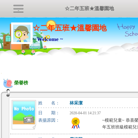
☆二年五班★溫馨園地
☆二年五班★溫馨園地
~ Welcome ~
:::
榮譽榜
姓 名：
林采潔
日 期：
2020-04-01 14:21:37
表揚原因：
~模範兒童~ 恭喜
年五班班級模範兒