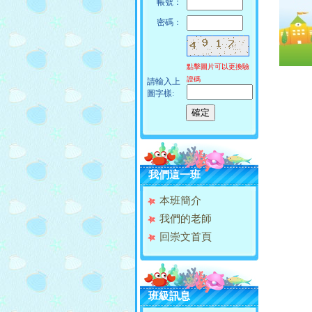
帳號：
密碼：
點擊圖片可以更換驗
證碼
請輸入上
圖字樣:
我們這一班
本班簡介
我們的老師
回崇文首頁
班級訊息