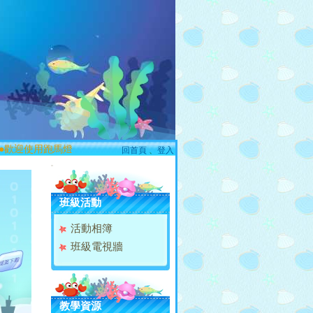
歡迎使用跑馬燈服務!
回首頁
、
登入
:::
班級活動
活動相簿
班級電視牆
教學資源