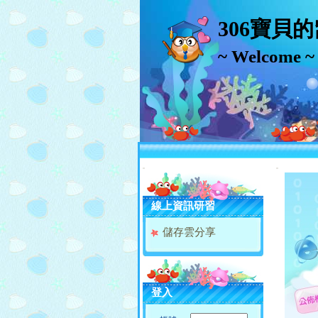
306寶貝
~ Welcome ~
:::
:::
線上資訊研習
儲存雲分享
登入