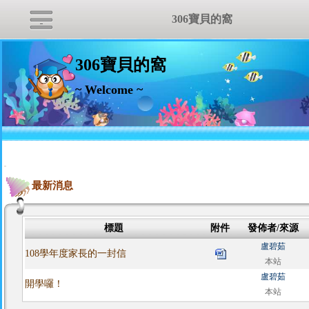
306寶貝的窩
306寶貝的窩
~ Welcome ~
:::
最新消息
標題
附件
發佈者/來源
盧碧茹
108學年度家長的一封信
本站
盧碧茹
開學囉！
本站