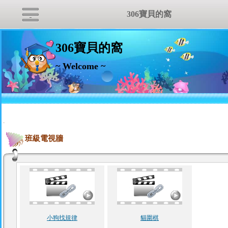
306寶貝的窩
306寶貝的窩
~ Welcome ~
:::
班級電視牆
小狗找規律
貓圍棋