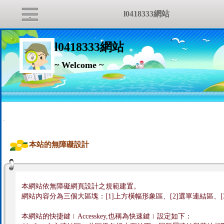
l0418333網站
l0418333網站
~ Welcome ~
:::
本站的無障礙設計
本網站依無障礙網頁設計之規範建置。
網站內容分為三個大區塊：[1]上方橫幅形象區、[2]選單連結區、[
本網站的快捷鍵﹝Accesskey,也稱為快速鍵﹞設定如下：