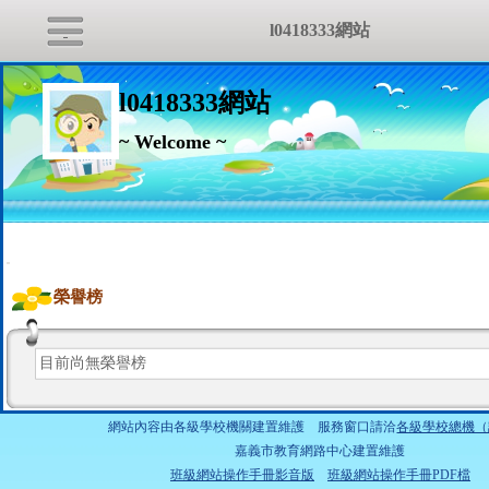
l0418333網站
l0418333網站
~ Welcome ~
:::
榮譽榜
目前尚無榮譽榜
網站內容由各級學校機關建置維護 服務窗口請洽
各級學校總機（
嘉義市教育網路中心建置維護
班級網站操作手冊影音版
班級網站操作手冊PDF檔