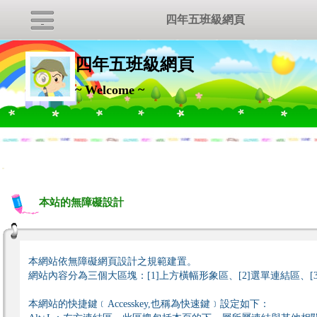
四年五班級網頁
四年五班級網頁
~ Welcome ~
:::
本站的無障礙設計
本網站依無障礙網頁設計之規範建置。
網站內容分為三個大區塊：[1]上方橫幅形象區、[2]選單連結區、[
本網站的快捷鍵﹝Accesskey,也稱為快速鍵﹞設定如下：