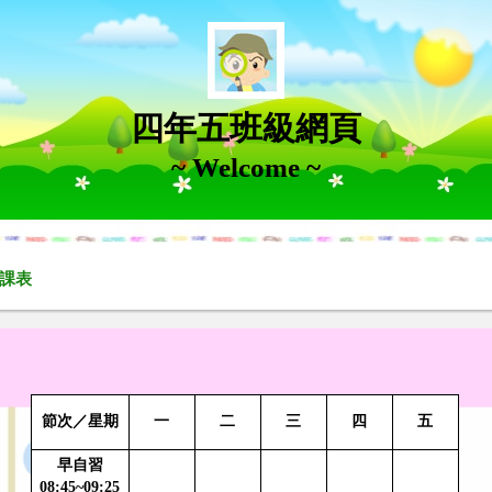
四年五班級網頁
~ Welcome ~
課表