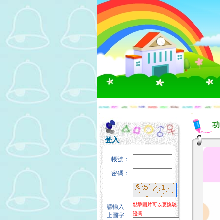
:::
:::
功
登入
帳號：
密碼：
點擊圖片可以更換驗
請輸入
證碼
上圖字