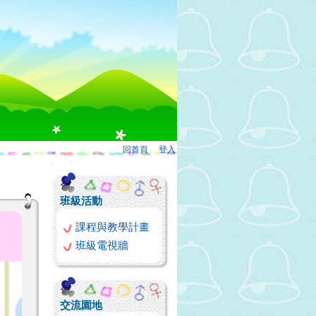
回首頁
、
登入
:::
班級活動
課程與教學計畫
班級電視牆
交流園地