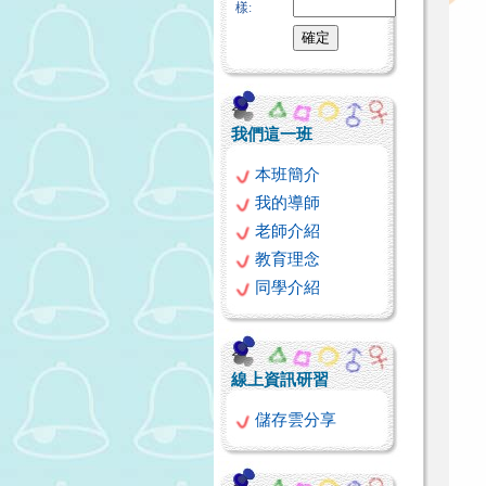
樣:
我們這一班
本班簡介
我的導師
老師介紹
教育理念
同學介紹
線上資訊研習
儲存雲分享