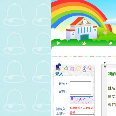
:::
:::
登入
我的
帳號：
姓名
密碼：
國立
曾任
點擊圖片可以更換驗
請輸入
證碼
上圖字