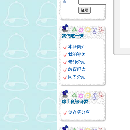
樣:
我們這一班
本班簡介
我的導師
老師介紹
教育理念
同學介紹
線上資訊研習
儲存雲分享