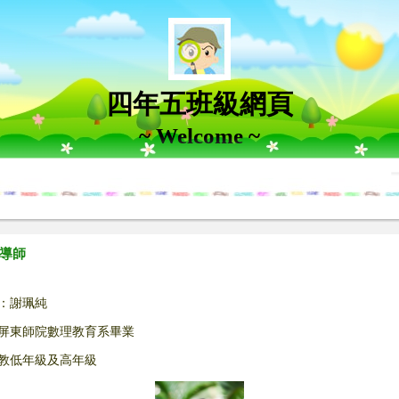
四年五班級網頁
~ Welcome ~
導師
：謝珮純
屏東師院數理教育系畢業
教低年級及高年級