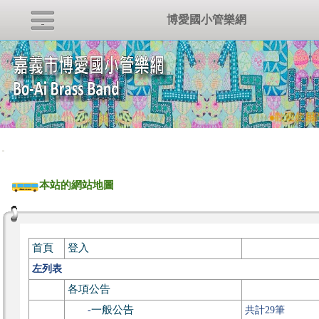
博愛國小管樂網
●
歡迎使用跑
:::
本站的網站地圖
首頁
登入
左列表
各項公告
一般公告
-
共計29筆