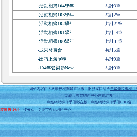
活動相簿104學年
-
共計3筆
活動相簿103學年
-
共計2筆
活動相簿102學年
-
共計21筆
活動相簿101學年
-
共計14筆
活動相簿100學年
-
共計31筆
成果發表會
-
共計5筆
出訪上海演奏
-
共計9筆
104年管樂節New
-
共計9筆
網站內容由各級學校機關建置維護 服務窗口請洽
各級學校總機（
嘉義市教育網路中心建置維護
班級網站操作手冊影音版
班級網站操作手冊PDF檔
校園快優網
‧『授權給：嘉義市教育網路中心』