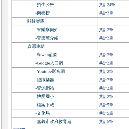
招生公告
-
共計24筆
榮譽榜
-
共計2筆
關於樂隊
管樂隊簡介
-
共計2筆
管樂班介紹
-
共計2筆
資源連結
Suwen莊園
-
共計2筆
Google入口網
-
共計2筆
Youtube影音網
-
共計2筆
認識樂器
-
共計2筆
資源網站
-
共計2筆
博愛國小
-
共計2筆
檔案下載
-
共計5筆
文化局
-
共計5筆
嘉義市政府教育處
-
共計5筆