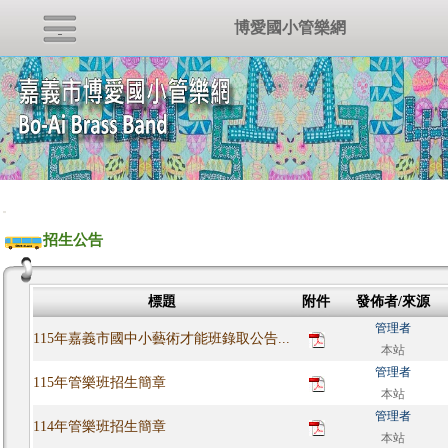
博愛國小管樂網
:::
招生公告
標題
附件
發佈者/來源
管理者
115年嘉義市國中小藝術才能班錄取公告...
本站
管理者
115年管樂班招生簡章
本站
管理者
114年管樂班招生簡章
本站