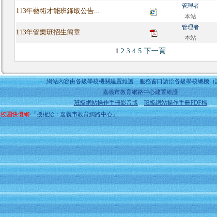
管理者
113年藝術才能班錄取公告...
本站
管理者
113年管樂班招生簡章
本站
2
3
4
5
下一頁
1
網站內容由各級學校機關建置維護 服務窗口請洽
各級學校總機（
嘉義市教育網路中心建置維護
班級網站操作手冊影音版
班級網站操作手冊PDF檔
校園快優網
‧『授權給：嘉義市教育網路中心』