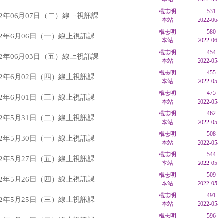
楊志明
531
22年06月07日（二）線上視訊課
本站
2022-06
楊志明
580
22年6月06日（一）線上視訊課
本站
2022-06
楊志明
454
22年06月03日（五）線上視訊課
本站
2022-05
楊志明
455
22年6月02日（四）線上視訊課
本站
2022-05
楊志明
475
22年6月01日（三）線上視訊課
本站
2022-05
楊志明
462
22年5月31日（二）線上視訊課
本站
2022-05
楊志明
508
22年5月30日（一）線上視訊課
本站
2022-05
楊志明
544
22年5月27日（五）線上視訊課
本站
2022-05
楊志明
509
22年5月26日（四）線上視訊課
本站
2022-05
楊志明
491
22年5月25日（三）線上視訊課
本站
2022-05
楊志明
596