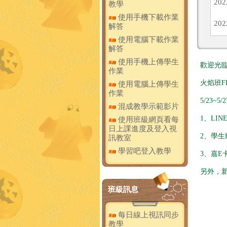
20
教學
使用手機下載作業
20
解答
使用電腦下載作業
解答
使用手機上傳學生
歡迎光
作業
火焰班
使用電腦上傳學生
作業
5/23
混成教學示範影片
1、LIN
使用班級網頁看每
日上課進度及登入視
2、學生
訊教室
學習吧登入教學
3、嘉E
另外，新
班級訊息
每日線上視訊同步
教學