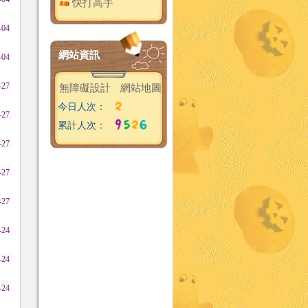
快打高手
-04
網站資訊
-04
-27
無障礙設計
網站地圖
今日人次：
-27
累計人次：
-27
-27
-27
-24
-24
-24