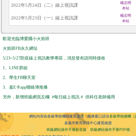
楊志明
2022年5月24日（二）線上視訊課
本站
楊志明
2022年5月23日（一）線上視訊課
本站
歡迎光臨博愛國小火焰班
火焰班
FB永久網址
5/23~5/27防疫線上視訊教學專區，消息發布請同時接收
1、LINE群組
2、學生FB聊天室
3、嘉E卡app聯絡簿推播
另外，新增班級網頁左欄 #每日線上視訊 # 供科任老師備用
網站內容由各級學校機關建置維護 服務窗口請洽
各級學校總機（
嘉義市教育網路中心建置維護
班級網站操作手冊影音版
班級網站操作手冊PDF檔