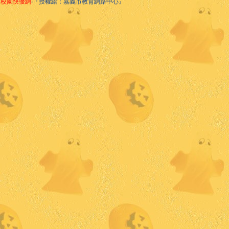
校園快優網
‧『授權給：嘉義市教育網路中心』