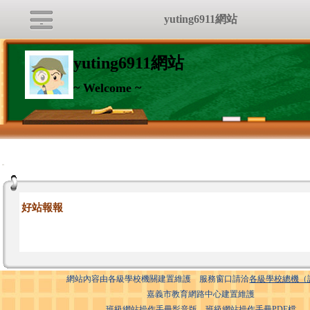
yuting6911網站
yuting6911網站
~ Welcome ~
:::
好站報報
網站內容由各級學校機關建置維護 服務窗口請洽
各級學校總機（
嘉義市教育網路中心建置維護
班級網站操作手冊影音版
班級網站操作手冊PDF檔