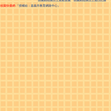
校園快優網
‧『授權給：嘉義市教育網路中心』