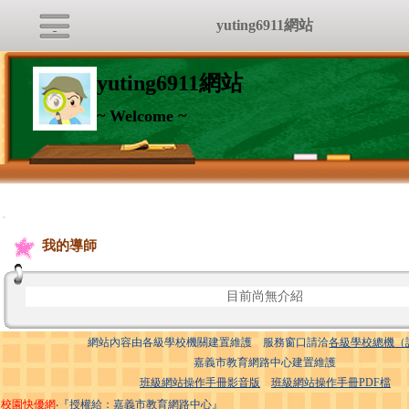
yuting6911網站
yuting6911網站
~ Welcome ~
:::
我的導師
目前尚無介紹
網站內容由各級學校機關建置維護 服務窗口請洽
各級學校總機（
嘉義市教育網路中心建置維護
班級網站操作手冊影音版
班級網站操作手冊PDF檔
校園快優網
‧『授權給：嘉義市教育網路中心』