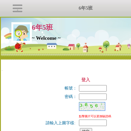
6年5班
6年5班
~ Welcome ~
:::
登入
帳號：
密碼：
點擊圖片可以更換驗證碼
請輸入上圖字樣: