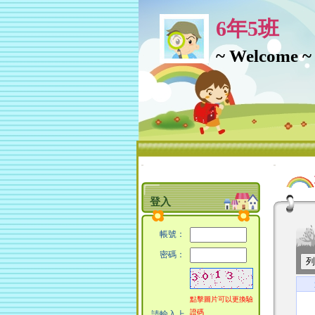
6年5班
~ Welcome ~
:::
:::
登入
帳號：
密碼：
點擊圖片可以更換驗
證碼
請輸入上