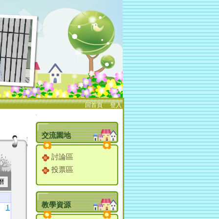
回首頁
、
登入
:::
交流園地
討論區
投票區
教學資源
1