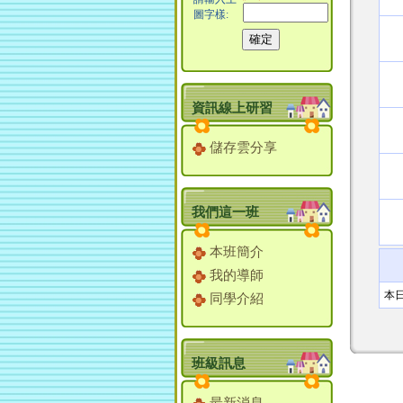
圖字樣:
資訊線上研習
儲存雲分享
我們這一班
本班簡介
我的導師
本
同學介紹
班級訊息