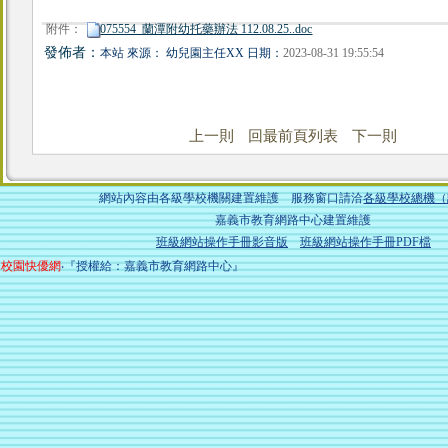
附件：
075554_蘭潭附幼托藥辦法 112.08.25..doc
發佈者：
本站 來源： 幼兒園主任XX 日期：
2023-08-31 19:55:54
上一則
回最前頁列表
下一則
網站內容由各級學校機關建置維護 服務窗口請洽
各級學校總機（
嘉義市教育網路中心建置維護
班級網站操作手冊影音版
班級網站操作手冊PDF檔
校園快優網
‧『授權給：嘉義市教育網路中心』