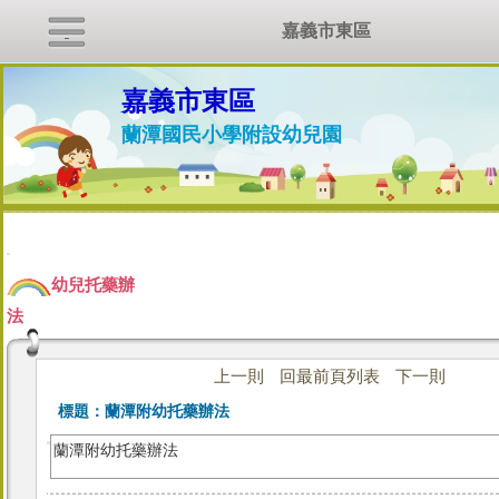
嘉義市東區
嘉義市東區
蘭潭國民小學附設幼兒園
:::
幼兒托藥辦
法
上一則
回最前頁列表
下一則
標題：
蘭潭附幼托藥辦法
蘭潭附幼托藥辦法