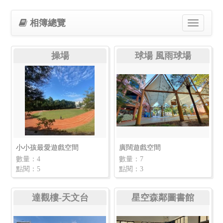
相簿總覽
Toggle
navigation
操場
球場 風雨球場
小小孩最愛遊戲空間
廣闊遊戲空間
數量：4
數量：7
點閱：5
點閱：3
達觀樓-天文台
星空森鄰圖書館