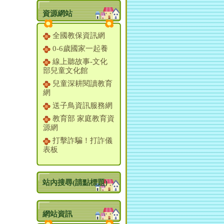
資源網站
全國教保資訊網
0-6歲國家一起養
線上聽故事-文化
部兒童文化館
兒童深耕閱讀教育
網
送子鳥資訊服務網
教育部 家庭教育資
源網
打擊詐騙！打詐儀
表板
站內搜尋(請點標題)
網站資訊