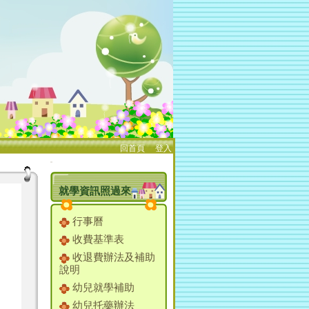
回首頁
、
登入
:::
就學資訊照過來
行事曆
收費基準表
收退費辦法及補助
說明
幼兒就學補助
幼兒托藥辦法