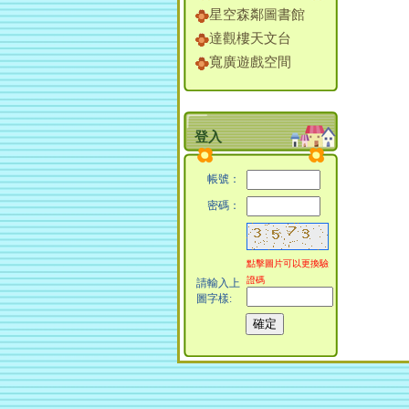
星空森鄰圖書館
達觀樓天文台
寬廣遊戲空間
登入
帳號：
密碼：
點擊圖片可以更換驗
證碼
請輸入上
圖字樣: