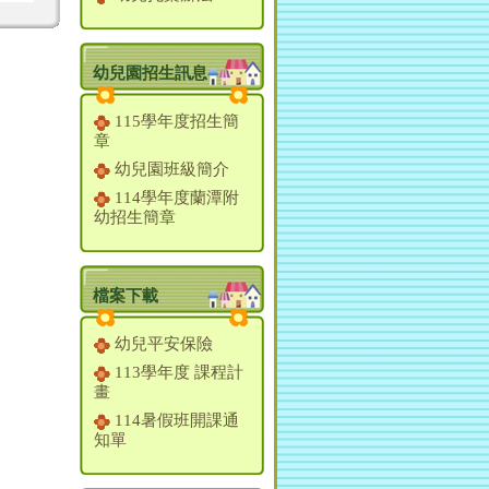
幼兒園招生訊息
115學年度招生簡
章
幼兒園班級簡介
114學年度蘭潭附
幼招生簡章
檔案下載
幼兒平安保險
113學年度 課程計
畫
114暑假班開課通
知單