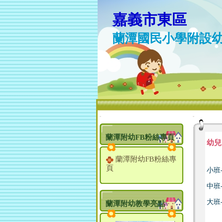
嘉義市東區
蘭潭國民小學附設
:::
:::
蘭潭附幼FB粉絲專頁
幼兒
蘭潭附幼FB粉絲專
頁
小班
中班
大班
蘭潭附幼教學亮點