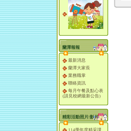
蘭潭報報
最新消息
蘭潭大家長
業務職掌
聯絡資訊
每月午餐及點心表
(請見校網最新公告)
精彩活動照片/影片
114學年度精采課