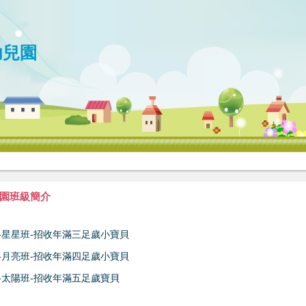
幼兒園
園班級簡介
-星星班-招收年滿三足歲小寶貝
-月亮班-招收年滿四足歲小寶貝
-太陽班-招收年滿五足歲寶貝