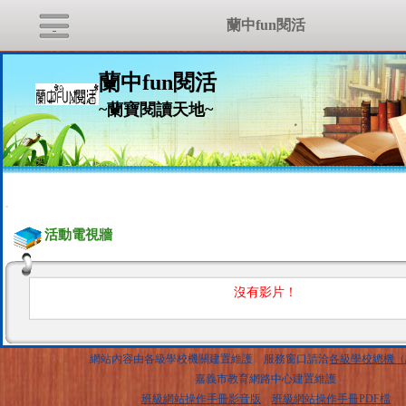
蘭中fun閱活
蘭中fun閱活
~蘭寶閱讀天地~
:::
活動電視牆
沒有影片！
網站內容由各級學校機關建置維護 服務窗口請洽
各級學校總機（
嘉義市教育網路中心建置維護
班級網站操作手冊影音版
班級網站操作手冊PDF檔