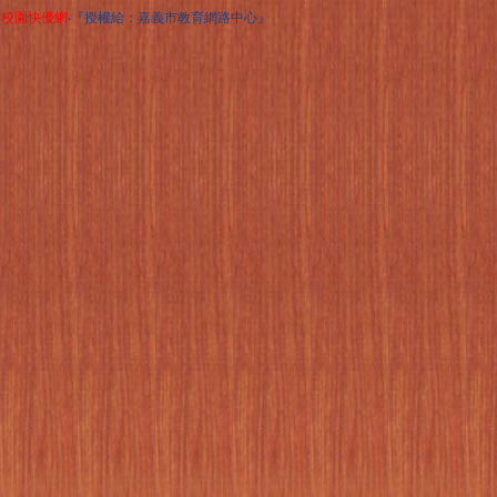
校園快優網
‧『授權給：嘉義市教育網路中心』