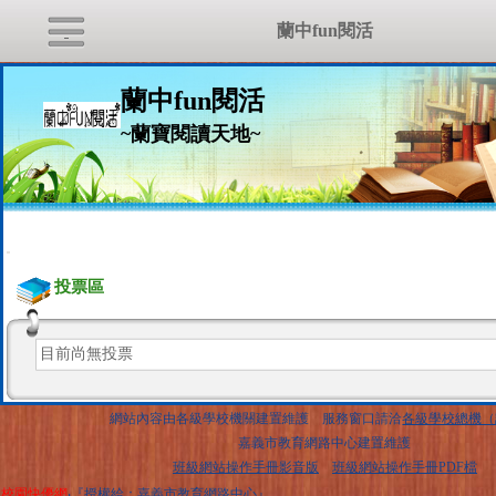
蘭中fun閱活
蘭中fun閱活
~蘭寶閱讀天地~
:::
投票區
目前尚無投票
網站內容由各級學校機關建置維護 服務窗口請洽
各級學校總機（
嘉義市教育網路中心建置維護
班級網站操作手冊影音版
班級網站操作手冊PDF檔
校園快優網
‧『授權給：嘉義市教育網路中心』