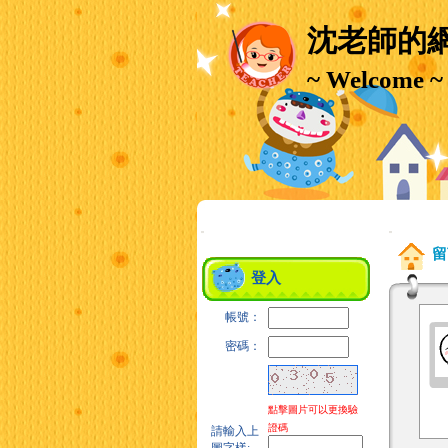
沈老師的
~ Welcome ~
:::
:::
留
登入
帳號：
密碼：
點擊圖片可以更換驗
證碼
請輸入上