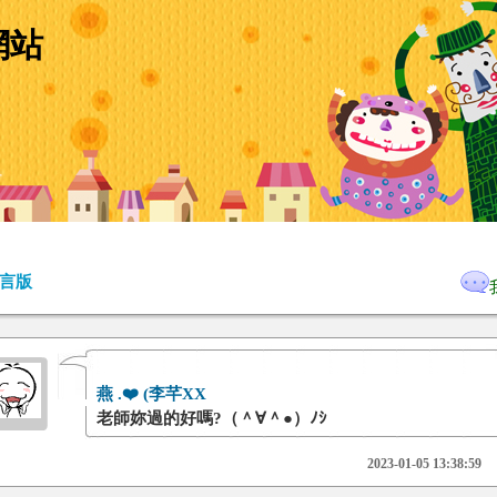
網站
言版
燕 .❤️ (李芊XX
老師妳過的好嗎?（＾∀＾●）ﾉｼ
2023-01-05 13:38:59