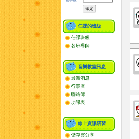
圖字樣:
任課的班級
任課班級
各班導師
音樂教室訊息
最新消息
行事曆
聯絡簿
功課表
線上資訊研習
儲存雲分享