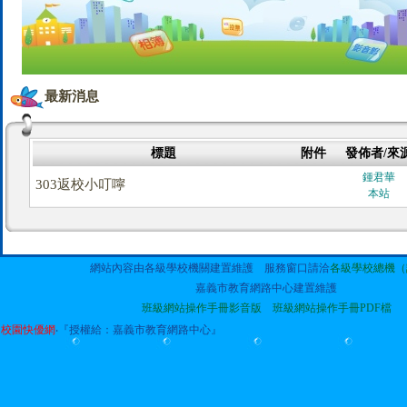
最新消息
標題
附件
發佈者/來
鍾君華
303返校小叮嚀
本站
網站內容由各級學校機關建置維護 服務窗口請洽
各級學校總機（
嘉義市教育網路中心建置維護
班級網站操作手冊影音版
班級網站操作手冊PDF檔
校園快優網
‧『授權給：嘉義市教育網路中心』