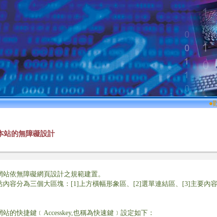
●
歡
本站的無障礙設計
網站依無障礙網頁設計之規範建置。
站內容分為三個大區塊：[1]上方橫幅形象區、[2]選單連結區、[3]主要內
。
網站的快捷鍵﹝Accesskey,也稱為快速鍵﹞設定如下：