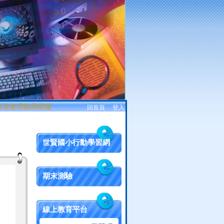
迎使用跑馬燈服務!
回首頁
、
登入
:::
世賢國小行動學習網
期末測驗
容
線上教育平台