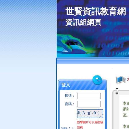
世賢資訊教育網
資訊組網頁
:::
:::
登入
帳號：
本
密碼：
網
區
點擊圖片可以更換驗
本
證碼
請輸入上