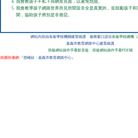
我會教孩子不私下與網友見面，以避免危險。
我會教導孩子網路世界所見所聞並非全是真實的，並鼓勵孩子和
聞，協助孩子辨別是非善惡。
網站內容由各級學校機關建置維護 服務窗口請洽
各級學校總機（
嘉義市教育網路中心建置維護
班級網站操作手冊影音版
班級網站操作手冊PDF檔
校園快優網
‧『授權給：嘉義市教育網路中心』