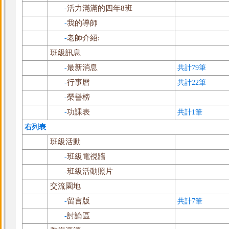
活力滿滿的四年8班
-
我的導師
-
老師介紹:
-
班級訊息
最新消息
-
共計79筆
行事曆
-
共計22筆
榮譽榜
-
功課表
-
共計1筆
右列表
班級活動
班級電視牆
-
班級活動照片
-
交流園地
留言版
-
共計7筆
討論區
-