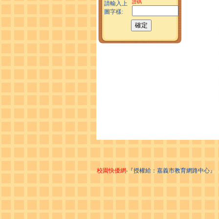
證碼
請輸入上
圖字樣:
校園快優網
‧『授權給：嘉義市教育網路中心』