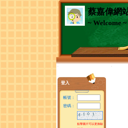
蔡嘉偉網
~ Welcome ~
:::
:::
登入
帳號：
密碼：
點擊圖片可以更換驗