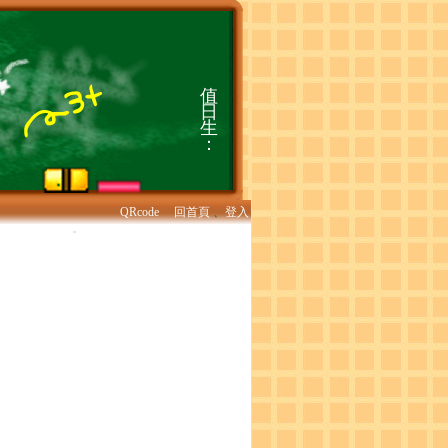
QRcode
回首頁
、
登入
:::