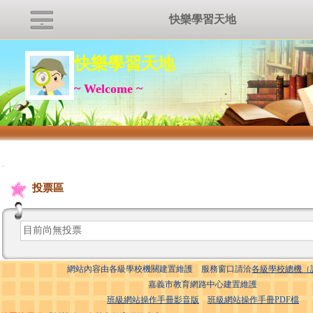
快樂學習天地
快樂學習天地
~ Welcome ~
:::
投票區
目前尚無投票
網站內容由各級學校機關建置維護 服務窗口請洽
各級學校總機（
嘉義市教育網路中心建置維護
班級網站操作手冊影音版
班級網站操作手冊PDF檔