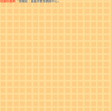
校園快優網
‧『授權給：嘉義市教育網路中心』