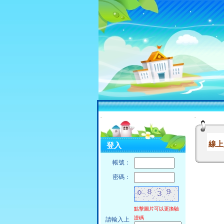
:::
:::
線上
登入
帳號：
密碼：
點擊圖片可以更換驗
證碼
請輸入上