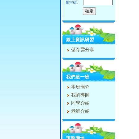
圖字樣:
線上資訊研習
儲存雲分享
我們這一班
本班簡介
我的導師
同學介紹
老師介紹
班務園地