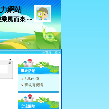
力網站
迎乘風而來~~
回首頁
、
登入
:::
班級活動
活動相簿
班級電視牆
交流園地