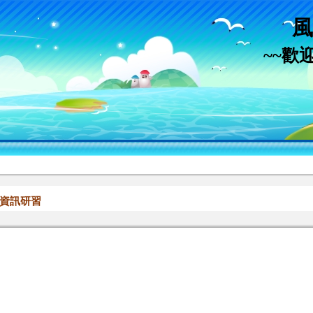
風
~~歡
資訊研習