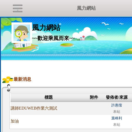
風力網站
風力網站
~~歡迎乘風而來~~
:::
最新消息
標題
附件
發佈者/來源
許惠儒
講師EDUWEB作業六測試
本站
葉峰利
加油
本站