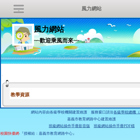
風力網站
風力網站
~~歡迎乘風而來~~
:::
教學資源
網站內容由各級學校機關建置維護 服務窗口請洽
各級學校總機（
嘉義市教育網路中心建置維護
班級網站操作手冊影音版
班級網站操作手冊PDF檔
校園快優網
‧『授權給：嘉義市教育網路中心』