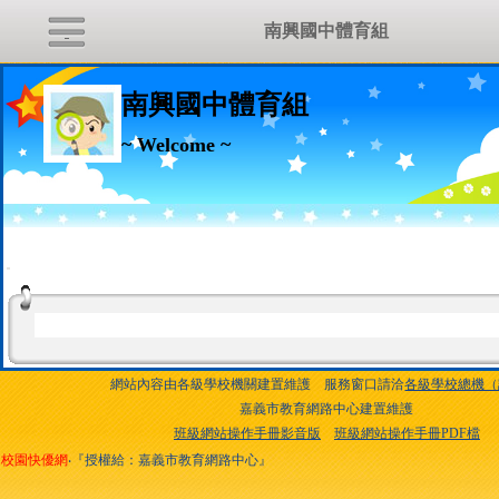
南興國中體育組
南興國中體育組
~ Welcome ~
:::
網站內容由各級學校機關建置維護 服務窗口請洽
各級學校總機（
嘉義市教育網路中心建置維護
班級網站操作手冊影音版
班級網站操作手冊PDF檔
校園快優網
‧『授權給：嘉義市教育網路中心』