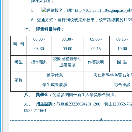
陳小姐報名。
5.
網路報名：網址
http://163.27.11.10/signup.asp
(或
6. 交通方式：自行到校或搭乘校車，校車路線將於12/
七、
評量科目時程：
08:00~
08:30~
09:00~
09:15~
時 間
08:30
09:00
09:15
10:00
校園巡禮暨學生
考生
禮堂報到
作答說明
國 語
成果展演
禮堂休息
宏仁辦學特色暨12
家長
學生成果展演
綜合座談
八、
獎學金：
另請參閱國一新生入學獎學金辦法。
九、
招生諮詢
：
教務處2322802#201~206、黃主任0952-7
0932-711664
-------------------------------------------------------------
&
-------------------
-------------------------------