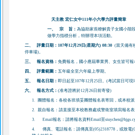
天主教 宏仁女中111年小六學力評量簡章
一、
宗 旨：
為協助家長瞭解貴子女國小階
做學力指標分析，特辦理本項活動。
二、
評量日期：107年12月29日(星期六) 08:30
(當天備有
停車場)。
三、
報名資格：
免費報名，國小應屆畢業男、女生皆可報
四、
評
量範圍：
五年級全至六年級上學期。
五、
報名日期：
即日起至107年12月25日。(考試當日可現
六、
報名方式：
(准考證將於12月26日前寄發)
1. 團體報名：各校各班填妥團體報名表寄回，或本校
2. 親自報名：請直接至本校教務處或警衛室填寫報名表
3. Email報名：請將報名資料Email至siuychen@hjgs.cy.
4. 傳真、電話報名：請傳真至(05)2318778，或致電(05)