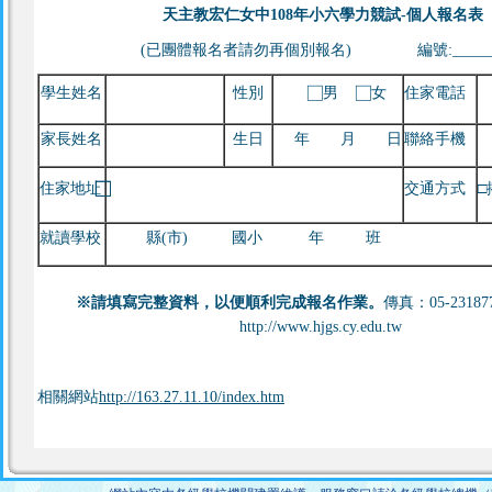
天主教宏仁女中108年小六學力競試-個人報名表
(已團體報名者請勿再個別報名) 編號:_______
學生姓名
性別
⃞ 男 ⃞ 女
住家電話
家長姓名
生日
年 月 日
聯絡手機
住家地址
交通方式
□
就讀學校
縣(市) 國小 年 班
※請填寫完整資料，以便順利完成報名作業。
傳真：05-2318
http://www.hjgs.cy.edu.tw
相關網站
http://163.27.11.10/index.htm