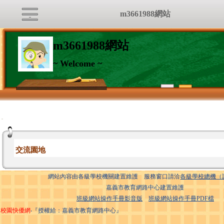
m3661988網站
m3661988網站
~ Welcome ~
:::
交流園地
網站內容由各級學校機關建置維護 服務窗口請洽
各級學校總機（
嘉義市教育網路中心建置維護
班級網站操作手冊影音版
班級網站操作手冊PDF檔
校園快優網
‧『授權給：嘉義市教育網路中心』