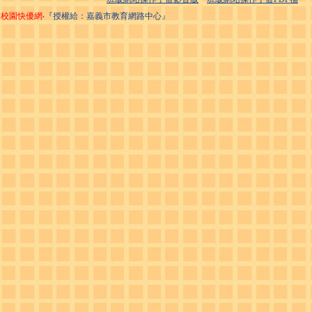
校園快優網
‧『授權給：嘉義市教育網路中心』