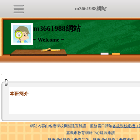
m3661988網站
m3661988網站
~ Welcome ~
:::
本班簡介
網站內容由各級學校機關建置維護 服務窗口請洽
各級學校總機（
嘉義市教育網路中心建置維護
班級網站操作手冊影音版
班級網站操作手冊PDF檔