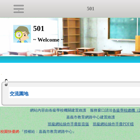
501
501
~ Welcome ~
:::
交流園地
網站內容由各級學校機關建置維護 服務窗口請洽
各級學校總機（
嘉義市教育網路中心建置維護
班級網站操作手冊影音版
班級網站操作手冊PDF檔
校園快優網
‧『授權給：嘉義市教育網路中心』