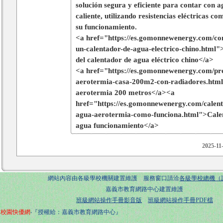
solución segura y eficiente para contar con 
caliente, utilizando resistencias eléctricas c
su funcionamiento.
<a href="https://es.gomonnewenergy.com/co
un-calentador-de-agua-electrico-chino.html"
del calentador de agua eléctrico chino</a>
<a href="https://es.gomonnewenergy.com/pre
aerotermia-casa-200m2-con-radiadores.htm
aerotermia 200 metros</a><a
href="https://es.gomonnewenergy.com/calent
agua-aerotermia-como-funciona.html">Cale
agua funcionamiento</a>
2025-11
網站內容由各級學校機關建置維護 服務窗口請洽
各級學校總機（
嘉義市教育網路中心建置維護
班級網站操作手冊影音版
班級網站操作手冊PDF檔
校園快優網
‧『授權給：嘉義市教育網路中心』