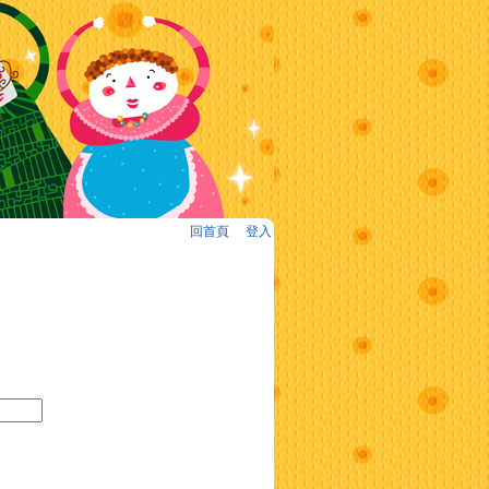
回首頁
、
登入