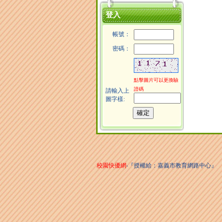
登入
帳號：
密碼：
點擊圖片可以更換驗
證碼
請輸入上
圖字樣:
校園快優網
‧『授權給：嘉義市教育網路中心』