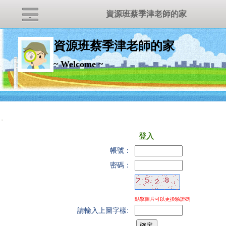
資源班蔡季津老師的家
資源班蔡季津老師的家
~ Welcome ~
:::
登入
帳號：
密碼：
點擊圖片可以更換驗證碼
請輸入上圖字樣: