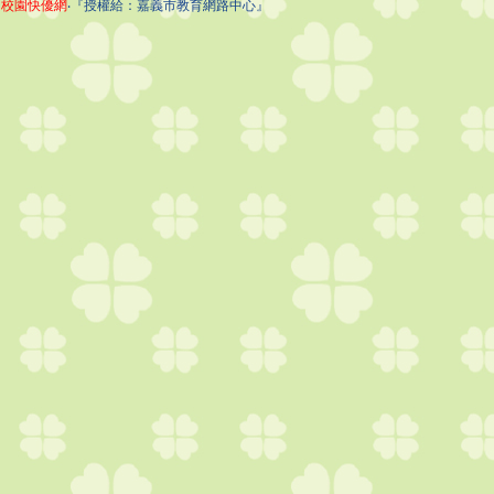
校園快優網
‧『授權給：嘉義市教育網路中心』