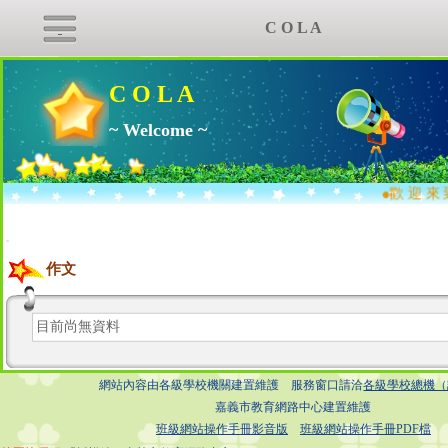
C O L A
C O L A
~ Welcome ~
●
歡 迎 來 
:::
作文
目前尚無資料
網站內容由各級學校機關建置維護 服務窗口請洽
各級學校總機（
嘉義市教育網路中心建置維護
班級網站操作手冊影音版
班級網站操作手冊PDF檔