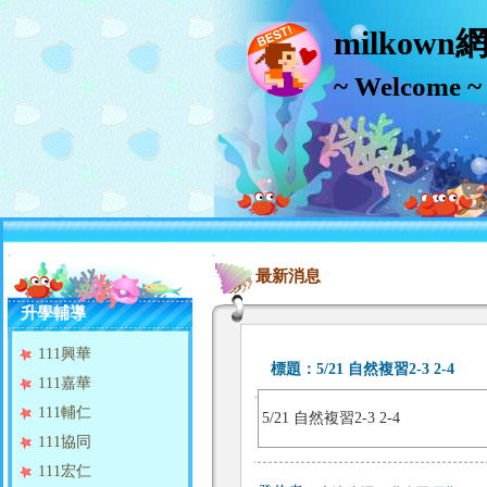
milkown
~ Welcome
:::
:::
最新消息
升學輔導
111興華
標題：
5/21 自然複習2-3 2-4
111嘉華
111輔仁
5/21 自然複習2-3 2-4
111協同
111宏仁