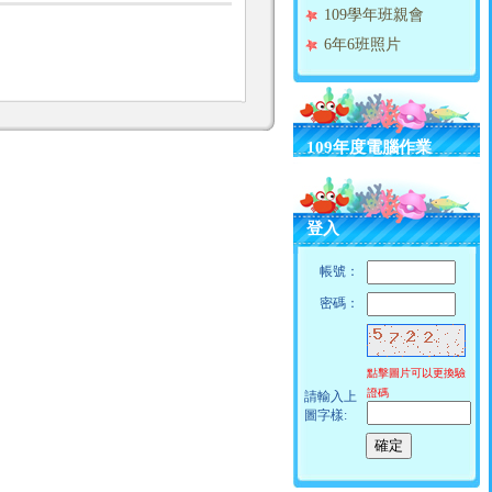
109學年班親會
6年6班照片
109年度電腦作業
登入
帳號：
密碼：
點擊圖片可以更換驗
證碼
請輸入上
圖字樣: