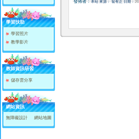
發佈者：
本站 來源： 翁有正 日期：
20
學習扶助
學習照片
教學影片
教師資訊研習
儲存雲分享
網站資訊
無障礙設計
網站地圖