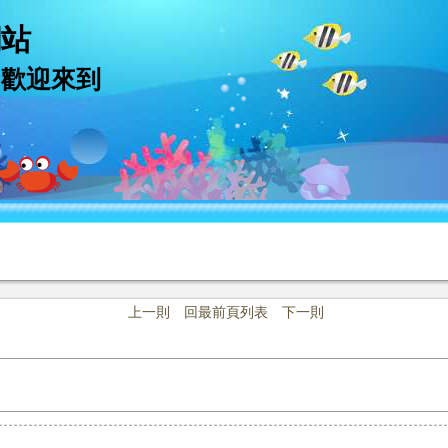
網站
 ~ 歡迎來到
上一則
回最前頁列表
下一則