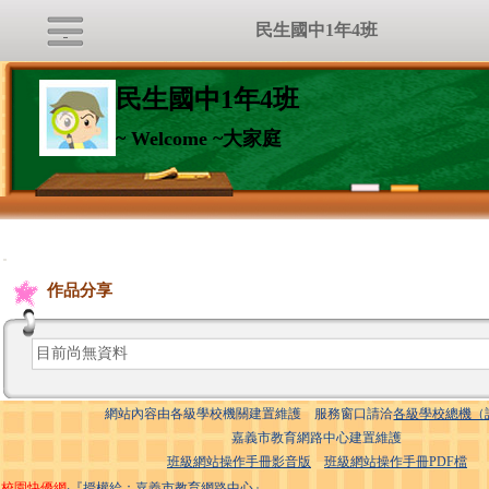
民生國中1年4班
民生國中1年4班
~ Welcome ~大家庭
:::
作品分享
目前尚無資料
網站內容由各級學校機關建置維護 服務窗口請洽
各級學校總機（
嘉義市教育網路中心建置維護
班級網站操作手冊影音版
班級網站操作手冊PDF檔
校園快優網
‧『授權給：嘉義市教育網路中心』