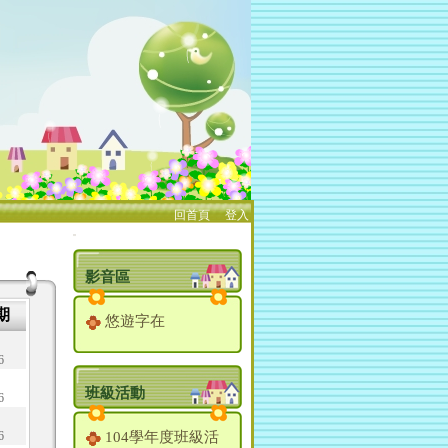
回首頁
、
登入
:::
影音區
期
悠遊字在
6
班級活動
6
6
104學年度班級活