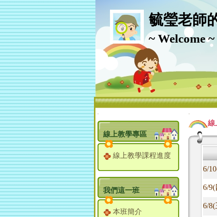
毓瑩老師
~ Welcome ~
:::
:::
線
線上教學專區
線上教學課程進度
6/
6/
我們這一班
6/
本班簡介