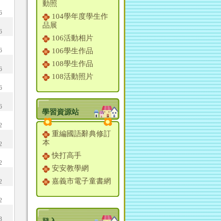
動照
6
104學年度學生作
品展
6
106活動相片
6
106學生作品
108學生作品
6
108活動照片
6
6
學習資源站
2
重編國語辭典修訂
本
2
快打高手
2
安安教學網
嘉義市電子童書網
2
2
3