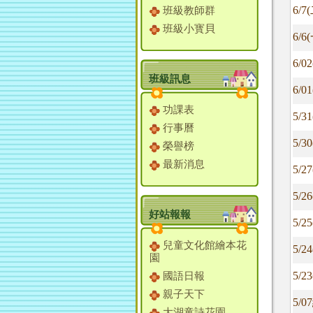
6/
班級教師群
班級小寳貝
6/
6/
班級訊息
6/
功課表
5/
行事曆
5/
榮譽榜
最新消息
5/
5/
好站報報
5/
兒童文化館繪本花
5/
園
5/
國語日報
親子天下
5/
大湖童詩花園