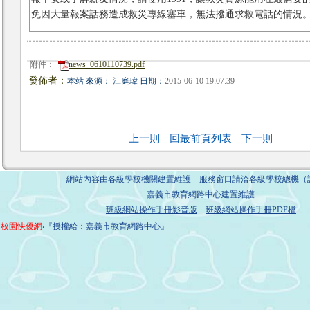
免因大量報案話務造成救災專線塞車，無法撥通求救電話的情況
附件：
news_0610110739.pdf
發佈者：
本站 來源： 江庭瑋 日期：
2015-06-10 19:07:39
上一則
回最前頁列表
下一則
網站內容由各級學校機關建置維護 服務窗口請洽
各級學校總機（
嘉義市教育網路中心建置維護
班級網站操作手冊影音版
班級網站操作手冊PDF檔
校園快優網
‧『授權給：嘉義市教育網路中心』