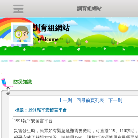
訓育組網站
訓育組網站
~ Welcome ~
:::
防災知識
上一則
回最前頁列表
下一則
標題：
1991報平安留言平台
1991報平安留言平台
災害發生時，民眾如有緊急危難需要救助，可直撥119、110求助
報平安或了解親友情況，請使用1991，讓救災資源能用在最需要