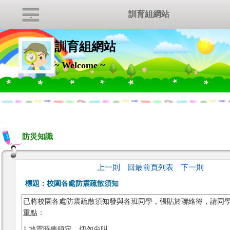
訓育組網站
訓育組網站
~ Welcome ~
:::
防災知識
上一則
回最前頁列表
下一則
標題：
校園各處防震疏散須知
已將校園各處防震疏散須知發與各班同學，張貼於聯絡簿，請同
重點：
1.地震時要鎮定，切勿尖叫。