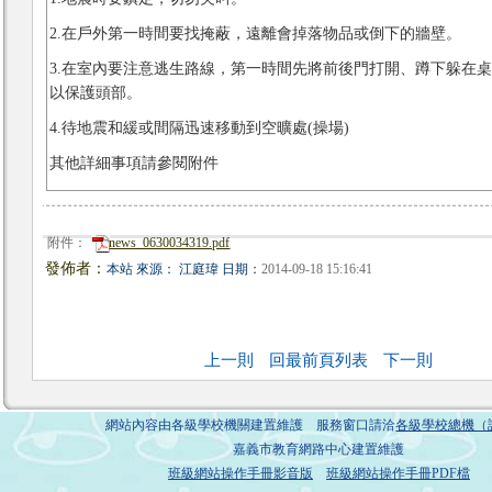
2.在戶外第一時間要找掩蔽，遠離會掉落物品或倒下的牆壁。
3.在室內要注意逃生路線，第一時間先將前後門打開、蹲下躲在
以保護頭部。
4.待地震和緩或間隔迅速移動到空曠處(操場)
其他詳細事項請參閱附件
附件：
news_0630034319.pdf
發佈者：
本站 來源： 江庭瑋 日期：
2014-09-18 15:16:41
上一則
回最前頁列表
下一則
網站內容由各級學校機關建置維護 服務窗口請洽
各級學校總機（
嘉義市教育網路中心建置維護
班級網站操作手冊影音版
班級網站操作手冊PDF檔