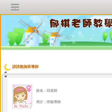
.
:::
諄諄教誨班導師
姓名：邱老師
簡介：班級導師