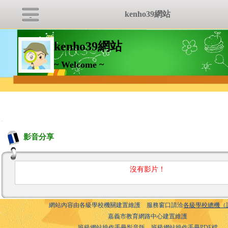
kenho39網站
kenho39網站
~ Welcome ~
:::
影音分享
沒有影片！
網站內容由各級學校機關建置維護 服務窗口請洽
各級學校總機（
嘉義市教育網路中心建置維護
班級網站操作手冊影音版
班級網站操作手冊PDF檔