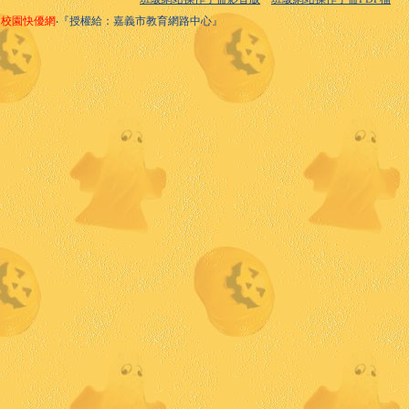
校園快優網
‧『授權給：嘉義市教育網路中心』